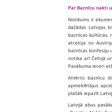
Par Baznīcu nakti 
Notikums ir ekumeni
dažādas Latvijas k
baznīcas kultūras, 
atceļoja no Austri
baznīcas konfesiju
notika arī Čehijā u
Pasākuma ieceri atba
Atvērto baznīcu d
apmeklētājus apceļ
plašāk iepazīt Latv
Latvijā abus pasā