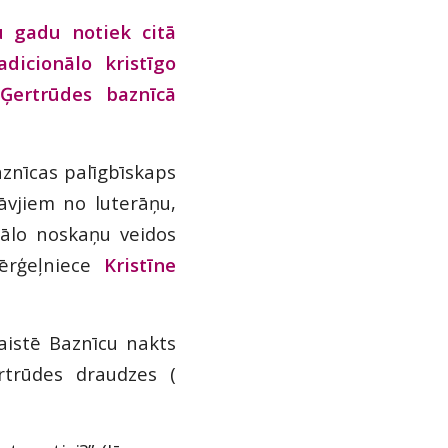
u gadu notiek citā
adicionālo kristīgo
 Ģertrūdes baznīcā
znīcas palīgbīskaps
tāvjiem no luterāņu,
kālo noskaņu veidos
rģeļniece
Kristīne
aistē Baznīcu nakts
trūdes draudzes
(