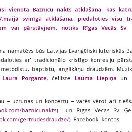
vusi vienotā Baznīcu nakts atklāšana, kas katr
.maijā svinīgā atklāšana, piedaloties visu tr
iem vai pārstāvjiem, notiks Rīgas Vecās Sv.
a namatēvs būs Latvijas Evaņģēliski luteriskās Ba
edaloties arī tradicionālo kristīgo konfesiju pārs
, metodistu, baptistu, anglikāņu draudzēm. Muzi
e Laura Porgante
, čelliste
Lauma Liepiņa
un ē
u – uzrunas un koncertu – varēs vērot arī tiešs
ook.com/baznicunakts
)
un Rīgas Vecās Sv. Ģer
ok.com/gertrudesdraudze/
)
Facebook
kontos.