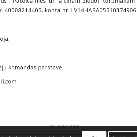
nds”. Pateicamies un aicinām ziedot turpmākam
Nr. 40008214405, konta nr. LV14HABA05510374906
oja:
tāju komandas pārstāve
il.com
/
12. MAY, 2025