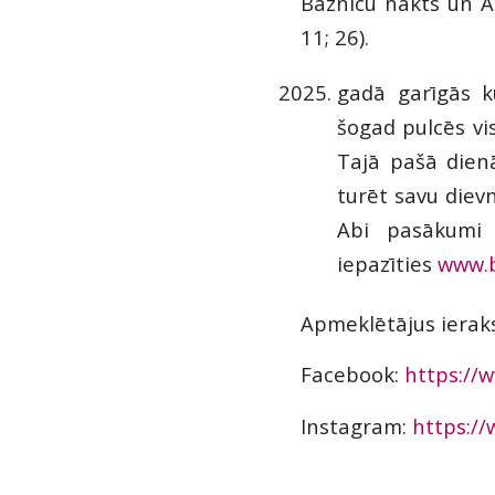
Baznīcu nakts un A
11; 26).
gadā garīgās k
šogad pulcēs vi
Tajā pašā dienā
turēt savu diev
Abi pasākumi 
iepazīties
www.b
Apmeklētājus ieraks
Facebook:
https://
Instagram:
https:/