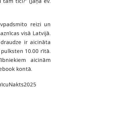
u tam tici?”
(Jāņa ev.
ivpadsmito reizi un
znīcas visā Latvijā.
 draudze ir aicināta
pulksten 10.00 rītā.
ībniekiem aicinām
ebook
kontā.
nīcuNakts2025