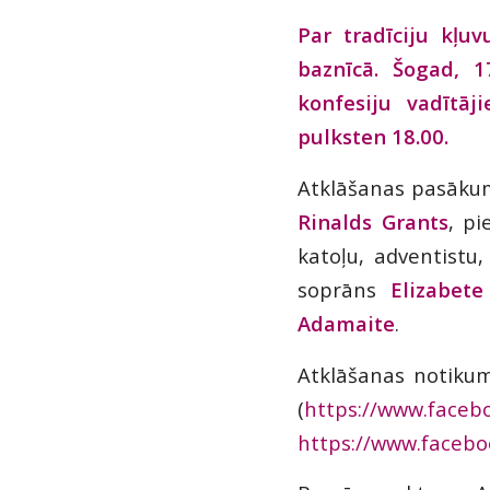
Par tradīciju kļu
baznīcā. Šogad, 17
konfesiju vadītāj
pulksten 18.00.
Atklāšanas pasākum
Rinalds Grants
, pi
katoļu, adventistu
soprāns
Elizabet
Adamaite
.
Atklāšanas notikum
(
https://www.faceb
https://www.facebo