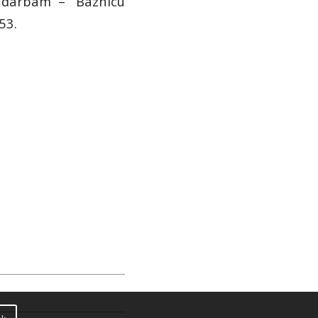
 darbam – “Baznīcu
53.