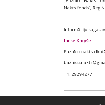
„Baznīcu Nakts fo
Nakts fonds”, Reģ.
Informāciju sagatav
Inese Knipše
Baznīcu nakts rīko
baznicu.nakts@gma
29294277