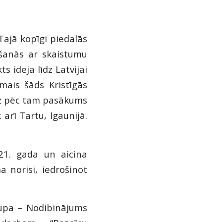
Tajā kopīgi piedalās
kšanās ar skaistumu
 ideja līdz Latvijai
mais šāds Kristīgās
īz pēc tam pasākums
arī Tartu, Igaunijā.
21. gada un aicina
 norisi, iedrošinot
upa – Nodibinājums