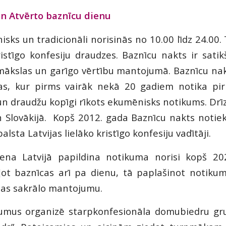
un Atvērto baznīcu dienu
sks un tradicionāli norisinās no 10.00 līdz 24.00. 
ristīgo konfesiju draudzes. Baznīcu nakts ir sati
mākslas un garīgo vērtību mantojumā. Baznīcu nakts
jas, kur pirms vairāk nekā 20 gadiem notika pir
 un draudžu kopīgi rīkots ekumēnisks notikums. Dr
n Slovākijā. Kopš 2012. gada Baznīcu nakts notiek 
lsta Latvijas lielāko kristīgo konfesiju vadītāji.
iena Latvijā papildina notikuma norisi kopš 20
ot baznīcas arī pa dienu, tā paplašinot notikuma
ijas sakrālo mantojumu.
kumus organizē starpkonfesionāla domubiedru gr