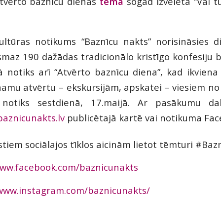
tvērto baznīcu dienas
tēma
šogad izvēlēta “Vai t
ultūras notikums “Baznīcu nakts” norisināsies d
smaz 190 dažādas tradicionālo kristīgo konfesiju ba
 notiks arī “Atvērto baznīcu diena”, kad ikviena
namu atvērtu – ekskursijām, apskatei – viesiem no 
notiks sestdienā, 17.maijā. Ar pasākumu dal
aznicunakts.lv
publicētajā kartē vai notikuma
Fac
tiem sociālajos tīklos aicinām lietot tēmturi
#Baz
www.facebook.com/baznicunakts
/www.instagram.com/baznicunakts/