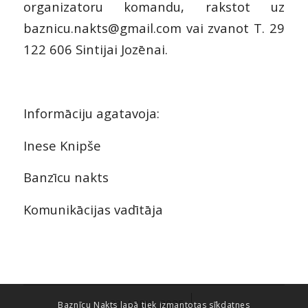
organizatoru komandu, rakstot uz
baznicu.nakts@gmail.com vai zvanot T. 29
122 606 Sintijai Jozēnai.
Informāciju agatavoja:
Inese Knipše
Banzīcu nakts
Komunikācijas vadītāja
/
23. APRIL, 2025
Baznīcu Nakts lapā tiek izmantotas sīkdatnes