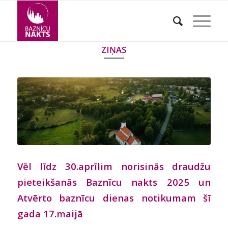
ZIŅAS
Vēl līdz 30.aprīlim norisinās draudžu
pieteikšanās Baznīcu nakts 2025 un
Atvērto baznīcu dienas notikumam šī
gada 17.maijā