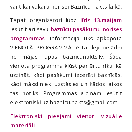
vai tikai vakara norisei Baznīcu nakts laikā.
Tāpat organizatori lūdz
līdz 13.maijam
iesūtīt arī savu
baznīcu pasākumu
norises
programmas
. Informācija tiks apkopota
VIENOTĀ PROGRAMMĀ, ērtai lejupielādei
no mājas lapas baznicunakts.lv. Šāda
vienota programma kļūst par ērtu rīku, kā
uzzināt, kādi pasākumi iecerēti baznīcās,
kādi mākslinieki uzstāsies un kādos laikos
tas notiks. Programmas aicinām iesūtīt
elektroniski uz baznicu.nakts@gmail.com.
Elektroniski pieejami vienoti vizuālie
materiāli