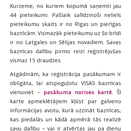
Kurzeme, no kuriem kopumā saņemti jau
44 pieteikumi. Pašlaik salīdzinoši neliels
pieteikumu skaits ir no Rīgas un pierīgas
baznīcām. Vismazāk pieteikumu uz šo brīdi
ir no Latgales un Sēlijas novadiem. Savas
baznīcas dalību pirmo reizi reģistrējušas
vismaz 15 draudzes.
Atgādinām, ka reģistrācija pasākumam ir
obligāta, lai atspoguļotu VISAS baznīcas
vienuviet –
pasākuma norises kartē
. Šī
karte apmeklētājiem kļūst par galveno
informācijas avotu, kurā uzzināt baznīcas,
kas piedalās un kādā apmērā tās realizē
savu dalību – vai ir atvērtas jau pa dienu