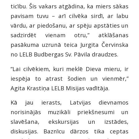
ticību. Šis vakars atgādina, ka miers sākas
pavisam tuvu – arī cilvēka sirdī, ar labu
vārdu, ar piedošanu, ar spēju apstāties un
sadzirdēt vienam otru,” atklāšanas
pasākuma uzrunā teica Jurgita Červinska
no LELB Budbergas Sv. Pāvila draudzes.
“Lai cilvēkiem, kuri meklē Dieva mieru, ir
iespēja to atrast šodien un vienmēr,”
Agita Krastiņa LELB Misijas vadītāja.
Kā jau ierasts, Latvijas dievnamos
norisinājās muzikāli priekšnesumi un
slavēšana, ekskursijas un izstādes,
diskusijas. Baznīcu dārzos tika ceptas