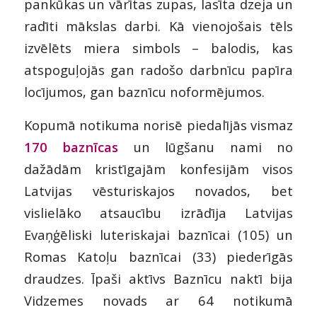
pankūkas un vārītas zupas, lasīta dzeja un
radīti mākslas darbi. Kā vienojošais tēls
izvēlēts miera simbols – balodis, kas
atspoguļojās gan radošo darbnīcu papīra
locījumos, gan baznīcu noformējumos.
Kopumā notikuma norisē piedalījās vismaz
170 baznīcas
un lūgšanu nami no
dažādām kristīgajām konfesijām visos
Latvijas vēsturiskajos novados, bet
vislielāko atsaucību izrādīja Latvijas
Evaņģēliski luteriskajai baznīcai (105) un
Romas Katoļu baznīcai (33) piederīgās
draudzes. Īpaši aktīvs Baznīcu naktī bija
Vidzemes novads ar 64 notikumā