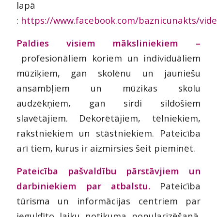
lapā
:
https://www.facebook.com/baznicunakts/vi
Paldies visiem māksliniekiem –
profesionāliem koriem un individuāliem
mūziķiem, gan skolēnu un jauniešu
ansambļiem un mūzikas skolu
audzēkņiem, gan sirdi sildošiem
slavētājiem. Dekorētājiem, tēlniekiem,
rakstniekiem un stāstniekiem. Pateicība
arī tiem, kurus ir aizmirsies šeit pieminēt.
Pateicība pašvaldību pārstāvjiem un
darbiniekiem par atbalstu.
Pateicība
tūrisma un informācijas centriem par
ieguldīto laiku notikuma popularizēšanā.