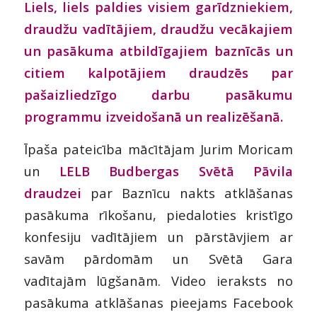
Liels, liels paldies visiem garīdzniekiem,
draudžu vadītājiem, draudžu vecākajiem
un pasākuma atbildīgajiem baznīcās un
citiem kalpotājiem draudzēs par
pašaizliedzīgo darbu pasākumu
programmu izveidošanā un realizēšanā.
Īpaša pateicība mācītājam Jurim Moricam
un
LELB Budbergas Svētā Pāvila
draudzei
par Baznīcu nakts atklāšanas
pasākuma rīkošanu, piedaloties kristīgo
konfesiju vadītājiem un pārstāvjiem ar
savām pārdomām un Svētā Gara
vadītajām lūgšanām. Video ieraksts no
pasākuma atklāšanas pieejams Facebook