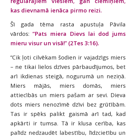
regulārajiem viesiem, gan ciemiņiem,
kas dievnamā ienāca pirmo reizi.
Šī gada tēma rasta apustuļa Pāvila
vārdos:
“Pats miera Dievs lai dod jums
mieru visur un visā!” (2Tes 3:16).
“Cik ļoti cilvēkam šodien ir vajadzīgs miers
– ne tikai lielos dzīves pārbaudījumos, bet
arī ikdienas steigā, nogurumā un neziņā.
Miers mājās, miers domās, miers
attiecībās un miers pašam ar sevi. Dieva
dots miers nenozīmē dzīvi bez grūtībām.
Tas ir spēks palikt gaismā arī tad, kad
apkārti ir tumsa. Tā ir klusa cerība, kas
palīdz nedzaudēt labestību, līdzcietību un