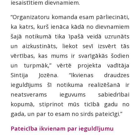
iesaistītiem dievnamiem.
“Organizatoru komanda esam pārliecināti,
ka katrs, kurš ienāca kādā no dievnamiem
šajā notikumā tika īpašā veidā uzrunāts
un aizkustināts, liekot sevī izsvērt tās
vērtības, kas mums ir svarīgākās šodien
un turpmāk,” vērtē projekta vadītāja
Sintija Jozēna. “Ikvienas draudzes
ieguldījums šī notikuma realizēšanā ir
neatsverams ieguvums sabiedrībai
kopumā, stiprinot mūs ticībā gadu no
gada, un par to esam no sirds pateicīgi.”
Pateicība ikvienam par ieguldījumu