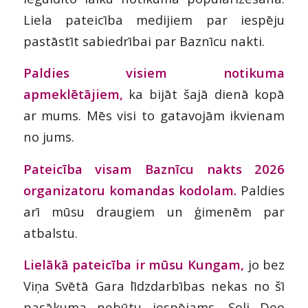
Liela pateicība medijiem par iespēju
pastāstīt sabiedrībai par Baznīcu nakti.
Paldies visiem notikuma
apmeklētājiem,
ka bijāt šajā dienā kopā
ar mums. Mēs visi to gatavojām ikvienam
no jums.
Pateicība visam Baznīcu nakts 2026
organizatoru komandas kodolam.
Paldies
arī mūsu draugiem un ģimenēm par
atbalstu.
Lielākā pateicība ir mūsu Kungam,
jo bez
Viņa Svētā Gara līdzdarbības nekas no šī
pasākuma nebūtu iespējams. Soli Deo