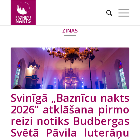
ZIŅAS
Svinīgā „Baznīcu nakts
2026” atklāšana pirmo
reizi notiks Budbergas
Svētā Pāvila luterāņu