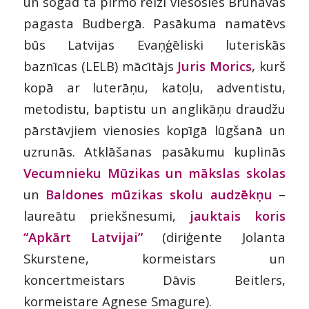
un šogad tā pirmo reizi viesosies Brunavas
pagasta Budbergā. Pasākuma namatēvs
būs Latvijas Evaņģēliski luteriskās
baznīcas (LELB) mācītājs
Juris Morics
, kurš
ko
pā ar luterāņu, katoļu, adventistu,
metodistu, baptistu un anglikāņu draudžu
pārstāvjiem vienosies kopīgā lūgšanā un
uzrunās. Atklāšanas pasākumu kuplinās
Vecumnieku Mūzikas un mākslas skolas
un
Baldones mūzikas skolu audzēkņu
–
laureātu priekšnesumi,
jauktais koris
“Apkārt Latvijai”
(diriģente Jolanta
Skurstene, kormeistars un
koncertmeistars Dāvis Beitlers,
kormeistare Agnese Smagure).