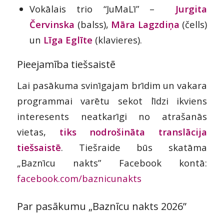
Vokālais trio “JuMaLī” –
Jurgita
Červinska
(balss),
Māra Lagzdiņa
(čells)
un
Līga Eglīte
(klavieres).
Pieejamība
tiešsaistē
Lai pasākuma svinīgajam brīdim un vakara
programmai varētu sekot līdzi ikviens
interesents neatkarīgi no atrašanās
vietas,
tiks nodrošināta translācija
tiešsaistē
. Tiešraide būs skatāma
„Baznīcu nakts” Fac
ebook kontā:
facebook.com/baznicunakts
Par pasākumu „Baznīcu nakts 2026”