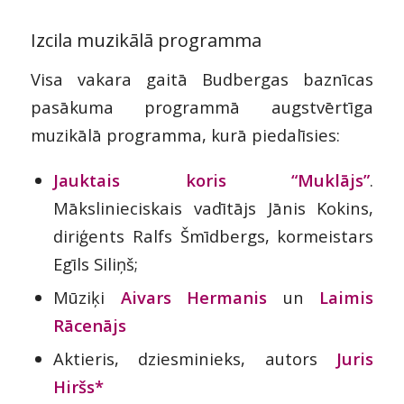
Izcila muzikālā programma
Visa vakara gaitā Budbergas baznīcas
pasākuma programmā augstvērtīga
muzikālā programma, kurā piedalīsies:
Jauktais koris “Muklājs”
.
Mākslinieciskais vadītājs Jānis Kokins,
diriģents Ralfs Šmīdbergs, kormeistars
Egīls Siliņš;
Mūziķi
Aivars Hermanis
un
Laimis
Rācenājs
Aktieris, dziesminieks, autors
Juris
Hiršs*