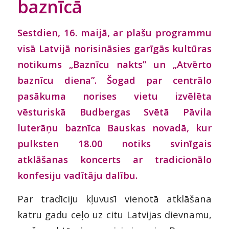
baznīcā
Sestdien, 16. maijā, ar plašu programmu
visā Latvijā norisināsies garīgās kultūras
notikums „Baznīcu nakts” un „Atvērto
baznīcu diena”. Šogad par centrālo
pasākuma norises vietu izvēlēta
vēsturiskā Budbergas Svētā Pāvila
luterāņu baznīca Bauskas novadā, kur
pulksten 18.00 notiks svinīgais
atklāšanas koncerts ar tradicionālo
konfesiju vadītāju dalību.
Par tradīciju kļuvusī vienotā atklāšana
katru gadu ceļo uz citu Latvijas dievnamu,