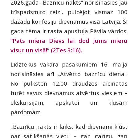
2026.gadā „Baznīcu nakts” norisināsies jau
trīspadsmito reizi, pulcējot vismaz 100
dažādu konfesiju dievnamus visā Latvijā. Šī
gada tēma ir rasta apustuļa Pāvila vārdos:
“Pats miera Dievs lai dod jums mieru
visur un visā!” (2Tes 3:16).
Līdztekus vakara pasākumiem 16. maijā
norisināsies arī „Atvērto baznīcu diena”.
No pulksten 12.00 draudzes aicinātas
turēt savus dievnamus atvērtus viesiem –
ekskursijām, apskatei un klusām
pārdomām.
„Baznīcu nakts ir laiks, kad dievnami kļūst
par satikšanās vietu – gan garīgu, gan