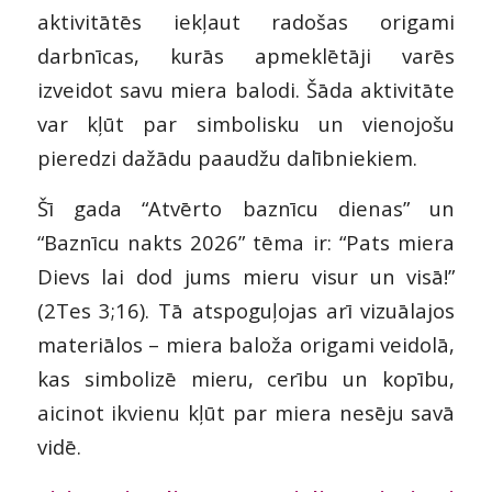
aktivitātēs iekļaut radošas origami
darbnīcas, kurās apmeklētāji varēs
izveidot savu miera balodi. Šāda aktivitāte
var kļūt par simbolisku un vienojošu
pieredzi dažādu paaudžu dalībniekiem.
Šī gada “Atvērto baznīcu dienas” un
“Baznīcu nakts 2026” tēma ir: “Pats miera
Dievs lai dod jums mieru visur un visā!”
(2Tes 3;16). Tā atspoguļojas arī vizuālajos
materiālos – miera baloža origami veidolā,
kas simbolizē mieru, cerību un kopību,
aicinot ikvienu kļūt par miera nesēju savā
vidē.