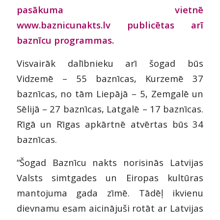
pasākuma vietnē
www.baznicunakts.lv
publicētas arī
b
aznīcu programmas.
Visvairāk dalībnieku arī šogad būs
Vidzemē – 55 baznīcas, Kurzemē 37
baznīcas, no tām Liepājā – 5, Zemgalē un
Sēlijā – 27 baznīcas, Latgalē – 17 baznīcas.
Rīgā un Rīgas apkārtnē atvērtas būs 34
baznīcas.
“Šogad Baznīcu nakts norisinās Latvijas
Valsts simtgades un Eiropas kultūras
mantojuma gada zīmē. Tādēļ ikvienu
dievnamu esam aicinājuši rotāt ar Latvijas