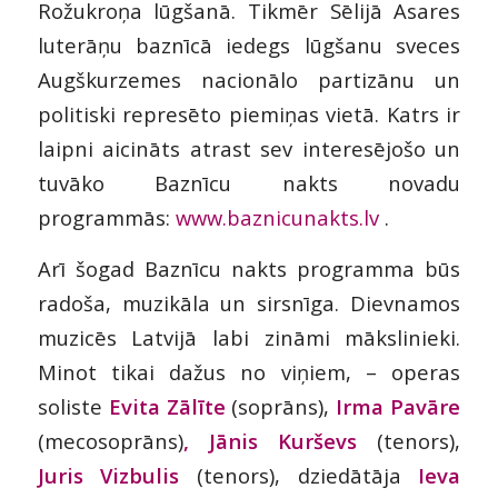
Rožukroņa lūgšanā. Tikmēr Sēlijā Asares
luterāņu baznīcā iedegs lūgšanu sveces
Augškurzemes nacionālo partizānu un
politiski represēto piemiņas vietā. Katrs ir
laipni aicināts atrast sev interesējošo un
tuvāko Baznīcu nakts novadu
programmās:
www.baznicunakts.lv
.
Arī šogad Baznīcu nakts programma būs
radoša, muzikāla un sirsnīga. Dievnamos
muzicēs Latvijā labi zināmi mākslinieki.
Minot tikai dažus no viņiem, – operas
soliste
Evita Zālīte
(soprāns),
Irma Pavāre
(mecosoprāns)
,
Jānis Kurševs
(tenors),
Juris Vizbulis
(tenors), dziedātāja
Ieva