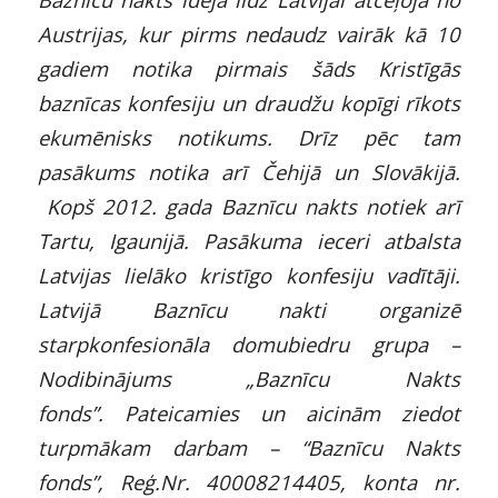
Austrijas, kur pirms nedaudz vairāk kā 10
gadiem notika pirmais šāds Kristīgās
baznīcas konfesiju un draudžu kopīgi rīkots
ekumēnisks notikums. Drīz pēc tam
pasākums notika arī Čehijā un Slovākijā.
Kopš 2012. gada Baznīcu nakts notiek arī
Tartu, Igaunijā. Pasākuma ieceri atbalsta
Latvijas lielāko kristīgo konfesiju vadītāji.
Latvijā Baznīcu nakti organizē
starpkonfesionāla domubiedru grupa –
Nodibinājums „Baznīcu Nakts
fonds”. Pateicamies un aicinām ziedot
turpmākam darbam – “Baznīcu Nakts
fonds”, Reģ.Nr. 40008214405, konta nr.