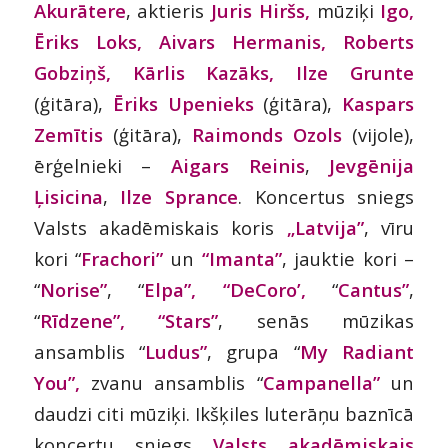
Akurātere
, aktieris
Juris Hiršs,
mūziķi
Igo,
Ēriks Loks,
Aivars
Hermanis,
Roberts
Gobziņš, Kārlis Kazāks, Ilze Grunte
(ģitāra),
Ēriks
Upenieks
(ģitāra),
Kaspars
Zemītis
(ģitāra),
Raimonds Ozols
(vijole),
ērģelnieki –
Aigars Reinis
,
Jevgēnija
Ļisicina
,
Ilze Sprance
. Koncertus sniegs
Valsts akadēmiskais koris
„Latvija”
, vīru
kori “
Frachori”
un
“Imanta”
, jauktie kori –
“
Norise”
, “
Elpa”, “DeCoro’,
“
Cantus”
,
“
Rīdzene”, “Stars”
, senās mūzikas
ansamblis “
Ludus”
, grupa “
My Radiant
You”,
zvanu ansamblis “
Campanella”
un
daudzi citi mūziķi. Ikšķiles luterāņu baznīcā
koncertu sniegs
Valsts akadēmiskais