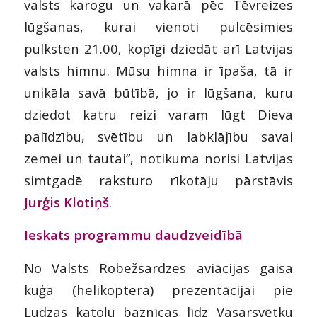
valsts karogu un vakarā pēc Tēvreizes
lūgšanas, kurai vienoti pulcēsimies
pulksten 21.00, kopīgi dziedāt arī Latvijas
valsts himnu. Mūsu himna ir īpaša, tā ir
unikāla savā būtībā, jo ir lūgšana, kuru
dziedot katru reizi varam lūgt Dieva
palīdzību, svētību un labklājību savai
zemei un tautai”, notikuma norisi Latvijas
simtgadē raksturo rīkotāju pārstāvis
Jurģis Klotiņš
.
Ieskats programmu daudzveidībā
No Valsts Robežsardzes aviācijas gaisa
kuģa (helikoptera) prezentācijai pie
Ludzas katoļu baznīcas līdz Vasarsvētku