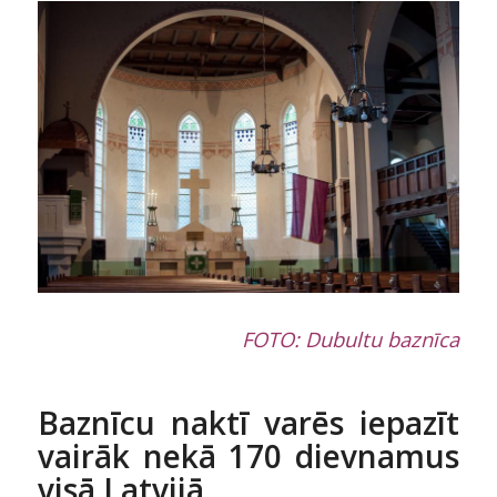
FOTO: Dubultu baznīca
Baznīcu naktī varēs iepazīt
vairāk nekā 170 dievnamus
visā Latvijā