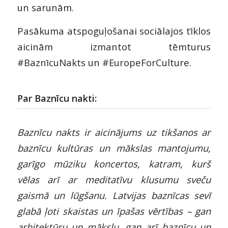
un sarunām.
Pasākuma atspoguļošanai sociālajos tīklos
aicinām izmantot tēmturus
#BaznīcuNakts un #EuropeForCulture.
Par Baznīcu nakti:
Baznīcu nakts ir aicinājums uz tikšanos ar
baznīcu kultūras un mākslas mantojumu,
garīgo mūziku koncertos, katram, kurš
vēlas arī ar meditatīvu klusumu sveču
gaismā un lūgšanu. Latvijas baznīcas sevī
glabā ļoti skaistas un īpašas vērtības – gan
arhitektūru un mākslu, gan arī baznīcu un