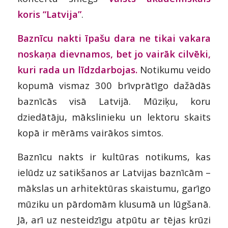
koris “Latvija”
.
Baznīcu nakti īpašu dara ne tikai vakara
noskaņa dievnamos, bet jo vairāk cilvēki,
kuri rada un līdzdarbojas.
Notikumu veido
kopumā vismaz 300 brīvprātīgo dažādās
baznīcās visā Latvijā. Mūziķu, koru
dziedātāju, mākslinieku un lektoru skaits
kopā ir mērāms vairākos simtos.
Baznīcu nakts ir kultūras notikums, kas
ielūdz uz satikšanos ar Latvijas baznīcām –
mākslas un arhitektūras skaistumu, garīgo
mūziku un pārdomām klusumā un lūgšanā.
Jā, arī uz nesteidzīgu atpūtu ar tējas krūzi