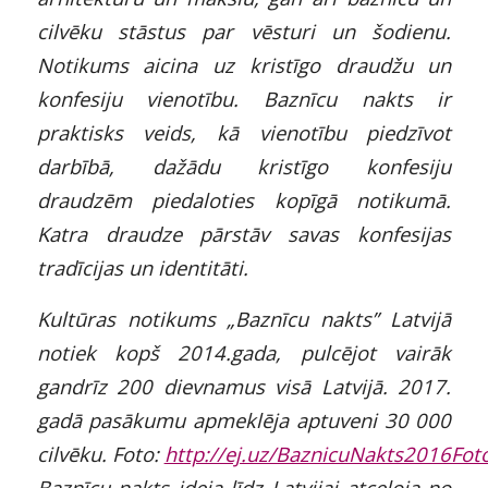
cilvēku stāstus par vēsturi un šodienu.
Notikums aicina uz kristīgo draudžu un
konfesiju vienotību. Baznīcu nakts ir
praktisks veids, kā vienotību piedzīvot
darbībā, dažādu kristīgo konfesiju
draudzēm piedaloties kopīgā notikumā.
Katra draudze pārstāv savas konfesijas
tradīcijas un identitāti.
Kultūras notikums „Baznīcu nakts” Latvijā
notiek kopš 2014.gada, pulcējot vairāk
gandrīz 200 dievnamus visā Latvijā. 2017.
gadā pasākumu apmeklēja aptuveni 30 000
cilvēku. Foto:
http://ej.uz/BaznicuNakts2016Fot
Baznīcu nakts ideja līdz Latvijai atceļoja no