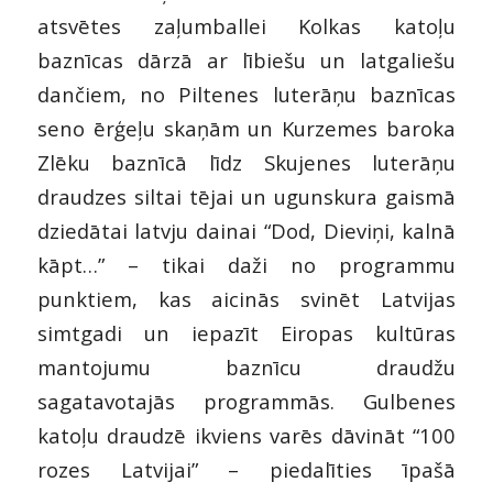
atsvētes zaļumballei Kolkas katoļu
baznīcas dārzā ar lībiešu un latgaliešu
dančiem, no Piltenes luterāņu baznīcas
seno ērģeļu skaņām un Kurzemes baroka
Zlēku baznīcā līdz Skujenes luterāņu
draudzes siltai tējai un ugunskura gaismā
dziedātai latvju dainai “Dod, Dieviņi, kalnā
kāpt…” – tikai daži no programmu
punktiem, kas aicinās svinēt Latvijas
simtgadi un iepazīt Eiropas kultūras
mantojumu baznīcu draudžu
sagatavotajās programmās. Gulbenes
katoļu draudzē ikviens varēs dāvināt “100
rozes Latvijai” – piedalīties īpašā