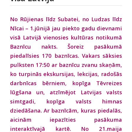
No Rūjienas līdz Subatei, no Ludzas līdz
Nīcai – 1.jūnijā jau piekto gadu dievnami
visā Latvijā vienosies kultūras notikumā
Baznīcu nakts. Šoreiz pasākumā
piedalīsies 170 baznīcas. Vakars sāksies
pulksten 17:50 ar baznīcu zvanu skaņām,
ko turpinās ekskursijas, lekcijas, radošās
darbnīcas bērniem, kopīga Tēvreizes
lūgšana un, atzīmējot Latvijas valsts
simtgadi, kopīga valsts himnas
dziedāšana. Ar baznīcām, kuras piedalās,
aicinām iepazīties pasākuma
interaktīvajā kartē. No 21.maija