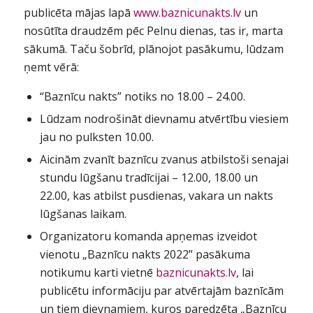
publicēta mājas lapā
www.baznicunakts.lv
un
nosūtīta draudzēm pēc Pelnu dienas, tas ir, marta
sākumā. Taču šobrīd, plānojot pasākumu, lūdzam
ņemt vērā:
“Baznīcu nakts” notiks no 18.00 – 24.00.
Lūdzam nodrošināt dievnamu atvērtību viesiem
jau no pulksten 10.00.
Aicinām zvanīt baznīcu zvanus atbilstoši senajai
stundu lūgšanu tradīcijai – 12.00, 18.00 un
22.00, kas atbilst pusdienas, vakara un nakts
lūgšanas laikam.
Organizatoru komanda apņemas izveidot
vienotu „Baznīcu nakts 2022” pasākuma
notikumu karti vietnē
baznicunakts.lv
, lai
publicētu informāciju par atvērtajām baznīcām
un tiem dievnamiem, kuros paredzēta „Baznīcu