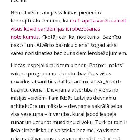
nozīmi.
Ņemot vērā Latvijas valdības pieņemto
konceptuālo lēmumu, ka
no 1. aprīļa varētu atcelt
visus kovid pandēmijas ierobežošanas
noteikumus
, rīkotāji cer, ka notikums „Baznīcu
nakts” un „Atvērto baznīcu diena” šogad atkal
varēs norisināties bez būtiskiem ierobežojumiem.
Līdzās iespējai draudzēm plānot „Baznīcu nakts”
vakara programmu, aicinām baznīcas visos
novados atsaukties dalībai arī iniciatīvā „Atvērto
baznīcu diena”. Dievnama atvērtība ir viens no
misijas veidiem. Tam līdzās Latvijas dievnamu
arhitektūra un māksla – dievnama sakrālā telpa
visā veselumā – ir vērtība, kurai jādod iespēja
runāt un uzrunāt mūsdienu cilvēku. Turklāt tam ir
liela simboliska un valstiska nozīme, ka vismaz
reizi gadā vairums dievnamu vienā dienā, vienā