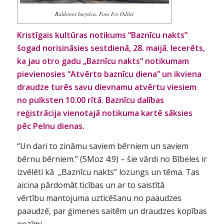
Baldones baznīca. Foto Ivo Odītis
Kristīgais kultūras notikums “Baznīcu nakts”
šogad norisināsies sestdienā, 28. maijā. Iecerēts,
ka jau otro gadu „Baznīcu nakts” notikumam
pievienosies “Atvērto baznīcu diena” un ikviena
draudze turēs savu dievnamu atvērtu viesiem
no pulksten 10.00 rītā. Baznīcu dalības
reģistrācija vienotajā notikuma kartē sāksies
pēc Pelnu dienas.
“Un dari to zināmu saviem bērniem un saviem
bērnu bērniem.” (5Moz 4:9) – šie vārdi no Bībeles ir
izvēlēti kā „Baznīcu nakts” lozungs un tēma. Tas
aicina pārdomāt ticības un ar to saistītā
vērtību mantojuma uzticēšanu no paaudzes
paaudzē, par ģimenes saitēm un draudzes kopības