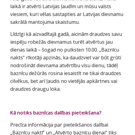
laikā ir atvērti Latvijas ļaudīm un mūsu valsts
viesiem, kuri vēlas sastapties ar Latvijas dievnamu
sakrālā mantojuma skaistumu.
Līdzīgi kā aizvadītajā gadā, aicinām draudzes savu
iespēju robežās dievnamus turēt atvērtus jau
dienas laikā – šogad no pulksten 10.00. „Baznīcu
nakts” rīkotāji apzinās, ka daudzviet var būt grūti
nodrošināt dievnama atvērtību visu dienu, tādēļ
baznīcu dežūrās rosina iesaistīt ne tikai draudzes
cilvēkus, bet arī ļaudis no vietējās apkārtnes vai
draudzes draugu loka.
Kā notiks baznīcas dalības pieteikšana?
Precīza informācija par pieteikšanos dalībai
„Baznīcu naktī” un „Atvērto baznīcu dienai” tiks