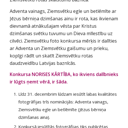
Adventa vainags, Ziemsvētku egle un betlēmīte ar
Jēzus bērniņa dzimšanas ainu ir rota, kas ikvienam
dievnamā atnākušajam vēsta par Kristus
dzimšanas svētku tuvumu un Dieva mīlestību uz
cilvēci. Ziemsvētku foto konkursa mērķis ir dalīties
ar Adventa un Ziemsvētku gaišumu un prieku,
kopīgi rādīt un skatīt Ziemsvētku rotas
daudzveidību Latvijas baznīcās.
Konkursa NORISES KĀRTĪBA, ko ikviens dalībnieks
ir lūgts ņemt vērā, ir šāda.
Līdz 31. decembrim lūdzam iesūtīt labas kvalitātes
fotogrāfijas trīs nominācijās: Adventa vainags,
Ziemsvētku egle un betlēmīte (Jēzus bērniņa
dzimšanas aina).
Konkursā iesūtītās fotogrāfijas tiks publicētas