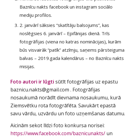
Baznīcu nakts facebook un instagram sociālo
mediju profilos.
2. janvārī sāksies “skatītāju balsojums”, kas
noslēgsies 6. janvārī – Epifānijas dienā. Trīs
fotogrāfijas (viena no katras nominācijas), kurām
būs visvairāk “patīk” atzīmju, saņems pārsteiguma
balvas – 2019.gada kalendārus – no Baznīcu nakts
misijas.
Foto autori ir lūgti
sūtīt fotogrāfijas uz epastu
baznicu.nakts@gmail.com . Fotogrāfijas
nosaukumā norādīt dievnama nosaukumu, kurā
Ziemsvētku rota fotogrāfēta. Savukārt epastā
savu vārdu, uzvārdu un foto uzņemšanas datumu.
Aicinām sekot līdzi foto konkursa norisei:
https://www.facebook.com/baznicunakts/
un