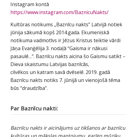
Instagram kontā
https://www.instagram.com/BaznicuNakts/
Kultūras notikums „Baznīcu nakts” Latvijā notiek
jūnija sākumā kopš 2014.gada. Ekumeniskā
notikuma vadmotīvs ir Jēzus Kristus teiktie vārdi
Jāņa Evanģēlija 3. nodaļā “Gaisma ir nākusi
pasaulē…”. Baznīcu nakts aicina šo Gaismu satikt –
Dieva skaistumu Latvijas baznīcās,
cilvēkos un katram savā dvēselē. 2019. gadā
Baznīcu nakts notiks 7. jūnijā un vienojošā tēma
būs “draudzība”.
Par Baznīcu nakti:
Baznīcu nakts ir aicinājums uz tikšanos ar baznīcu
kultūras un mākslas mantojumu, garīgo mūziku