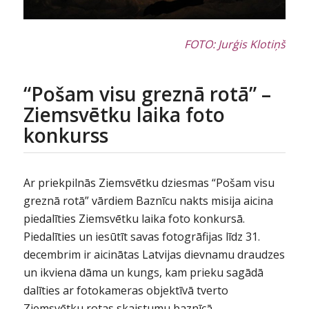
FOTO: Jurģis Klotiņš
“Pošam visu greznā rotā” –
Ziemsvētku laika foto
konkurss
Ar priekpilnās Ziemsvētku dziesmas “Pošam visu
greznā rotā” vārdiem Baznīcu nakts misija aicina
piedalīties Ziemsvētku laika foto konkursā.
Piedalīties un iesūtīt savas fotogrāfijas līdz 31.
decembrim ir aicinātas Latvijas dievnamu draudzes
un ikviena dāma un kungs, kam prieku sagādā
dalīties ar fotokameras objektīvā tverto
Ziemsvētku rotas skaistumu baznīcā.