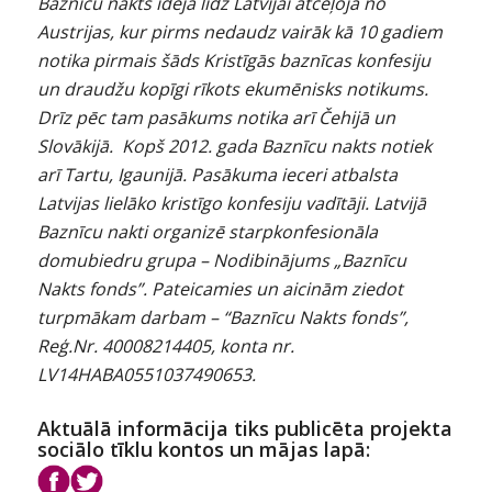
Baznīcu nakts ideja līdz Latvijai atceļoja no
Austrijas, kur pirms nedaudz vairāk kā 10 gadiem
notika pirmais šāds Kristīgās baznīcas konfesiju
un draudžu kopīgi rīkots ekumēnisks notikums.
Drīz pēc tam pasākums notika arī Čehijā un
Slovākijā. Kopš 2012. gada Baznīcu nakts notiek
arī Tartu, Igaunijā. Pasākuma ieceri atbalsta
Latvijas lielāko kristīgo konfesiju vadītāji. Latvijā
Baznīcu nakti organizē starpkonfesionāla
domubiedru grupa – Nodibinājums „Baznīcu
Nakts fonds”. Pateicamies un aicinām ziedot
turpmākam darbam – “Baznīcu Nakts fonds”,
Reģ.Nr. 40008214405, konta nr.
LV14HABA0551037490653.
Aktuālā informācija tiks publicēta projekta
sociālo tīklu kontos un mājas lapā: