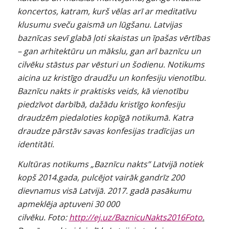
koncertos, katram, kurš vēlas arī ar meditatīvu
klusumu sveču gaismā un lūgšanu. Latvijas
baznīcas sevī glabā ļoti skaistas un īpašas vērtības
– gan arhitektūru un mākslu, gan arī baznīcu un
cilvēku stāstus par vēsturi un šodienu. Notikums
aicina uz kristīgo draudžu un konfesiju vienotību.
Baznīcu nakts ir praktisks veids, kā vienotību
piedzīvot darbībā, dažādu kristīgo konfesiju
draudzēm piedaloties kopīgā notikumā. Katra
draudze pārstāv savas konfesijas tradīcijas un
identitāti.
Kultūras notikums „Baznīcu nakts” Latvijā notiek
kopš 2014.gada, pulcējot vairāk gandrīz 200
dievnamus visā Latvijā. 2017. gadā pasākumu
apmeklēja aptuveni 30 000
cilvēku. Foto:
http://ej.uz/BaznicuNakts2016Foto
.