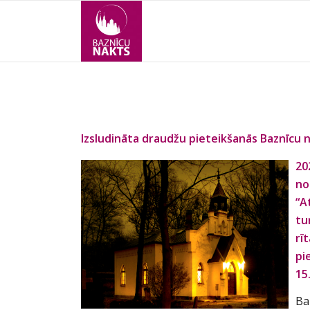
Izsludināta draudžu pieteikšanās Baznīcu 
20
no
“A
tu
rī
pi
15
Ba