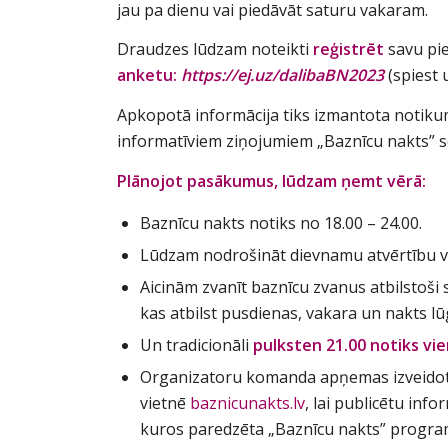
jau pa dienu vai piedāvāt saturu vakaram.
Draudzes lūdzam noteikti
reģistrēt
savu pi
anketu:
https://ej.uz/dalibaBN2023
(spiest u
Apkopotā informācija tiks izmantota notik
informatīviem ziņojumiem „Baznīcu nakts” so
Plānojot pasākumus, lūdzam ņemt vērā:
Baznīcu nakts notiks no 18.00 – 24.00.
Lūdzam nodrošināt dievnamu atvērtību vi
Aicinām zvanīt baznīcu zvanus atbilstoši s
kas atbilst pusdienas, vakara un nakts l
Un tradicionāli
pulksten 21.00 notiks vi
Organizatoru komanda apņemas izveidot
vietnē
baznicunakts.lv
, lai publicētu in
kuros paredzēta „Baznīcu nakts” progr