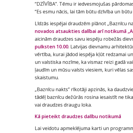
“DZĪVĪBA”. Tēmu ir iedvesmojušas pārdomas p
“Es esmu nācis, lai tām būtu dzīvība un būt
Līdzās iespējai draudzēm plānot „Baznīcu 
novados atsaukties dalībai arī notikumā „
aicinām draudzes savu iespēju robežās diev
pulksten 10.00
. Latvijas dievnamu arhitektū
vērtība, kurai jādod iespēja kļūt redzamai u
un valstiska nozīme, ka vismaz reizi gadā vai
ļaudīm un mūsu valsts viesiem, kuri vēlas s
skaistumu.
„Baznīcu nakts” rīkotāji apzinās, ka daudzvi
tādēļ baznīcu dežūrās rosina iesaistīt ne tik
vai draudzes draugu loka.
Kā pieteikt draudzes dalību notikumā
Lai veidotu apmeklējuma karti un programm