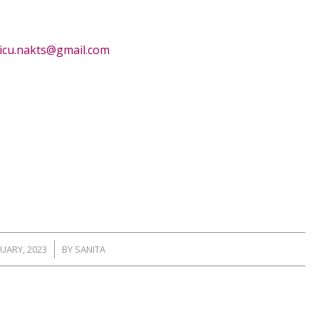
icu.nakts@gmail.com
/
RUARY, 2023
BY
SANITA