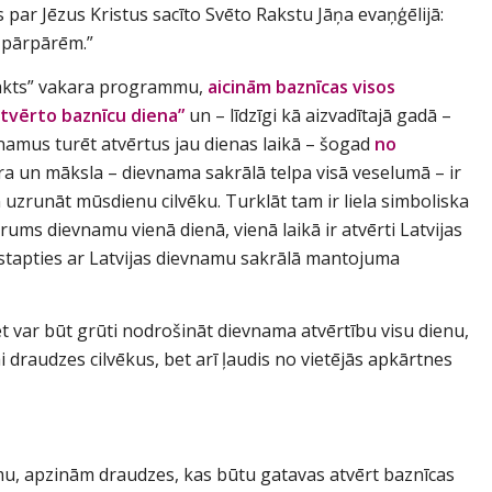
ar Jēzus Kristus sacīto Svēto Rakstu Jāņa evaņģēlijā:
u pārpārēm.”
nakts” vakara programmu,
aicinām baznīcas visos
Atvērto baznīcu diena”
un – līdzīgi kā aizvadītajā gadā –
namus turēt atvērtus jau dienas laikā – šogad
no
ra un māksla – dievnama sakrālā telpa visā veselumā – ir
n uzrunāt mūsdienu cilvēku. Turklāt tam ir liela simboliska
rums dievnamu vienā dienā, vienā laikā ir atvērti Latvijas
astapties ar Latvijas dievnamu sakrālā mantojuma
et var būt grūti nodrošināt dievnama atvērtību visu dienu,
ai draudzes cilvēkus, bet arī ļaudis no vietējās apkārtnes
u, apzinām draudzes, kas būtu gatavas atvērt baznīcas