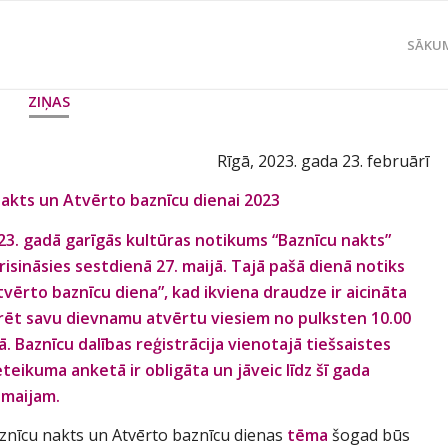
SĀKU
ZIŅAS
Rīgā, 2023. gada 23. februārī
nakts un Atvērto baznīcu dienai 2023
23. gadā garīgās kultūras notikums “Baznīcu nakts”
risināsies sestdienā 27. maijā. Tajā pašā dienā notiks
tvērto baznīcu diena”, kad ikviena draudze ir aicināta
rēt savu dievnamu atvērtu viesiem no pulksten 10.00
tā. Baznīcu dalības reģistrācija vienotajā tiešsaistes
eteikuma anketā ir obligāta un jāveic līdz šī gada
.maijam.
znīcu nakts un Atvērto baznīcu dienas
tēma
šogad būs