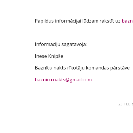
Papildus informācijai lūdzam rakstīt uz
bazn
Informāciju sagatavoja:
Inese Knipše
Baznīcu nakts rīkotāju komandas pārstāve
baznicu.nakts@gmail.com
23. FEB