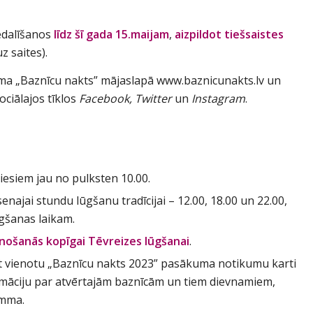
edalīšanos
līdz šī gada 15.maijam
,
aizpildot tiešsaistes
z saites).
uma „Baznīcu nakts” mājaslapā www.baznicunakts.lv un
ciālajos tīklos
Facebook, Twitter
un
Instagram
.
esiem jau no pulksten 10.00.
enajai stundu lūgšanu tradīcijai – 12.00, 18.00 un 22.00,
ūgšanas laikam.
enošanās kopīgai Tēvreizes lūgšanai
.
 vienotu „Baznīcu nakts 2023” pasākuma notikumu karti
formāciju par atvērtajām baznīcām un tiem dievnamiem,
amma.