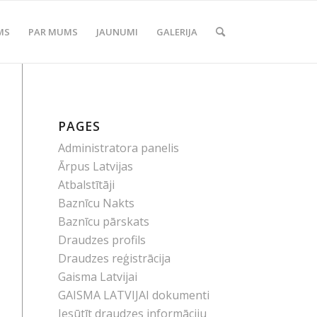
MS
PAR MUMS
JAUNUMI
GALERIJA
PAGES
Administratora panelis
Ārpus Latvijas
Atbalstītāji
Baznīcu Nakts
Baznīcu pārskats
Draudzes profils
Draudzes reģistrācija
Gaisma Latvijai
GAISMA LATVIJAI dokumenti
Iesūtīt draudzes informāciju