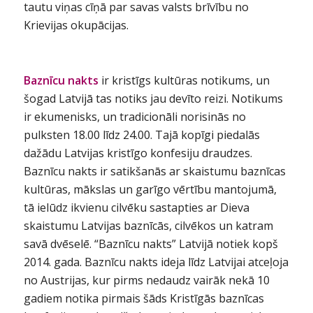
tautu viņas cīņā par savas valsts brīvību no
Krievijas okupācijas.
Baznīcu nakts
ir kristīgs kultūras notikums, un
šogad Latvijā tas notiks jau devīto reizi. Notikums
ir ekumenisks, un tradicionāli norisinās no
pulksten 18.00 līdz 24.00. Tajā kopīgi piedalās
dažādu Latvijas kristīgo konfesiju draudzes.
Baznīcu nakts ir satikšanās ar skaistumu baznīcas
kultūras, mākslas un garīgo vērtību mantojumā,
tā ielūdz ikvienu cilvēku sastapties ar Dieva
skaistumu Latvijas baznīcās, cilvēkos un katram
savā dvēselē. “Baznīcu nakts” Latvijā notiek kopš
2014. gada. Baznīcu nakts ideja līdz Latvijai atceļoja
no Austrijas, kur pirms nedaudz vairāk nekā 10
gadiem notika pirmais šāds Kristīgās baznīcas