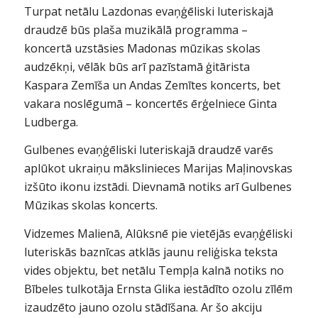
Turpat netālu Lazdonas evaņģēliski luteriskajā
draudzē būs plaša muzikālā programma –
koncertā uzstāsies Madonas mūzikas skolas
audzēkņi, vēlāk būs arī pazīstamā ģitārista
Kaspara Zemīša un Andas Zemītes koncerts, bet
vakara noslēgumā – koncertēs ērģelniece Ginta
Ludberga.
Gulbenes evaņģēliski luteriskajā draudzē varēs
aplūkot ukraiņu mākslinieces Marijas Maļinovskas
izšūto ikonu izstādi. Dievnamā notiks arī Gulbenes
Mūzikas skolas koncerts.
Vidzemes Malienā, Alūksnē pie vietējās evaņģēliski
luteriskās baznīcas atklās jaunu reliģiska teksta
vides objektu, bet netālu Tempļa kalnā notiks no
Bībeles tulkotāja Ernsta Glika iestādīto ozolu zīlēm
izaudzēto jauno ozolu stādīšana. Ar šo akciju