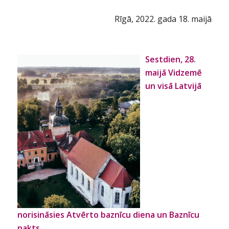
Rīgā, 2022. gada 18. maijā
Sestdien, 28.
maijā Vidzemē
un visā Latvijā
norisināsies
Atvērto baznīcu diena un Baznīcu
nakts