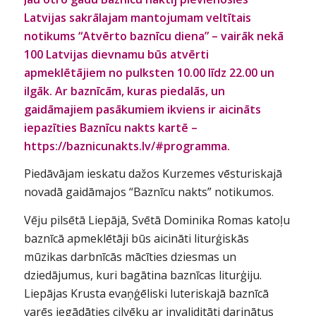
Latvijas sakrālajam mantojumam veltītais
notikums “Atvērto baznīcu diena” – vairāk nekā
100 Latvijas dievnamu būs atvērti
apmeklētājiem no pulksten 10.00 līdz 22.00 un
ilgāk. Ar baznīcām, kuras piedalās, un
gaidāmajiem pasākumiem ikviens ir aicināts
iepazīties Baznīcu nakts kartē –
https://baznicunakts.lv/#programma.
Piedāvājam ieskatu dažos Kurzemes vēsturiskajā
novadā gaidāmajos “Baznīcu nakts” notikumos.
Vēju pilsētā Liepājā, Svētā Dominika Romas katoļu
baznīcā apmeklētāji būs aicināti liturģiskās
mūzikas darbnīcās mācīties dziesmas un
dziedājumus, kuri bagātina baznīcas liturģiju.
Liepājas Krusta evaņģēliski luteriskajā baznīcā
varēs iegādāties cilvēku ar invaliditāti darinātus