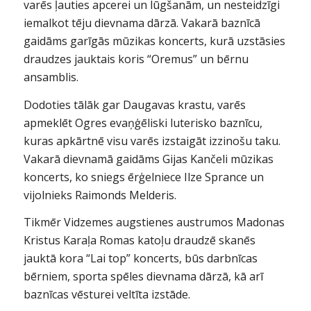
varēs ļauties apcerei un lūgšanām, un nesteidzīgi
iemalkot tēju dievnama dārzā. Vakarā baznīcā
gaidāms garīgās mūzikas koncerts, kurā uzstāsies
draudzes jauktais koris “Oremus” un bērnu
ansamblis.
Dodoties tālāk gar Daugavas krastu, varēs
apmeklēt Ogres evaņģēliski luterisko baznīcu,
kuras apkārtnē visu varēs izstaigāt izzinošu taku.
Vakarā dievnamā gaidāms Gijas Kančeli mūzikas
koncerts, ko sniegs ērģelniece Ilze Sprance un
vijolnieks Raimonds Melderis.
Tikmēr Vidzemes augstienes austrumos Madonas
Kristus Karaļa Romas katoļu draudzē skanēs
jauktā kora “Lai top” koncerts, būs darbnīcas
bērniem, sporta spēles dievnama dārzā, kā arī
baznīcas vēsturei veltīta izstāde.