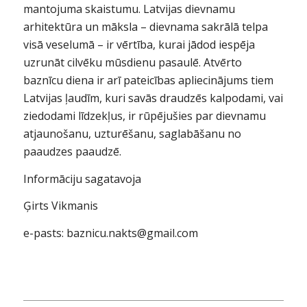
mantojuma skaistumu. Latvijas dievnamu
arhitektūra un māksla – dievnama sakrālā telpa
visā veselumā – ir vērtība, kurai jādod iespēja
uzrunāt cilvēku mūsdienu pasaulē. Atvērto
baznīcu diena ir arī pateicības apliecinājums tiem
Latvijas ļaudīm, kuri savās draudzēs kalpodami, vai
ziedodami līdzekļus, ir rūpējušies par dievnamu
atjaunošanu, uzturēšanu, saglabāšanu no
paaudzes paaudzē.
Informāciju sagatavoja
Ģirts Vikmanis
e-pasts: baznicu.nakts@gmail.com