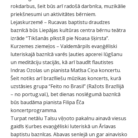
rokdarbus, šeit būs arī radošā darbnīca, muzikālie
priekšnesumi un aktivitātes bērniem.
Lejaskurzemē – Rucavas baptistu draudzes
baznīcā būs Liepājas kultūras centra bērnu teātra
izrāde “Tikšanās plkst.8 pie Noasa šķirsta”.
Kurzemes ziemeļos – Valdemārpils evaņģēliski
luteriskajā baznīcā varēs ļauties apcerei lūgšanu
un meditāciju stacijās, kā arī baudīt flautistes
Indras Ozolas un pianista Matīsa Ciņa koncertu.
Šeit notiks arī brazīliešu mūzikas koncerts, kurā
uzstāsies grupa “Feito no Brasil” (Ražots Brazīlijā
– no portug.val.), bet dienas noslēgumā baznīcā
būs baudāma pianista Filipa Ēča
koncertprogramma.
Turpat netālu Talsu viļņoto pakalnu ainavā viesus
gaidīs Ķurbes evaņģēliski luteriskā un Ārlavas
baptistu baznīcas. Abavas senlejā un gar ainavisko