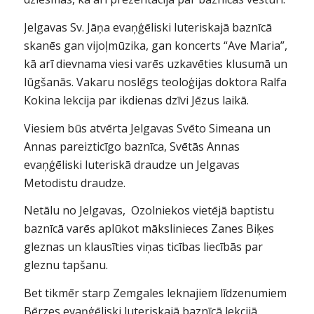
Jelgavas Sv. Jāņa evaņģēliski luteriskajā baznīcā
skanēs gan vijoļmūzika, gan koncerts “Ave Maria”,
kā arī dievnama viesi varēs uzkavēties klusumā un
lūgšanās. Vakaru noslēgs teoloģijas doktora Ralfa
Kokina lekcija par ikdienas dzīvi Jēzus laikā.
Viesiem būs atvērta Jelgavas Svēto Simeana un
Annas pareizticīgo baznīca, Svētās Annas
evaņģēliski luteriskā draudze un Jelgavas
Metodistu draudze.
Netālu no Jelgavas, Ozolniekos vietējā baptistu
baznīcā varēs aplūkot mākslinieces Zanes Biķes
gleznas un klausīties viņas ticības liecībās par
gleznu tapšanu.
Bet tikmēr starp Zemgales leknajiem līdzenumiem
Bērzes evaņģēliski luteriskajā baznīcā lekcijā