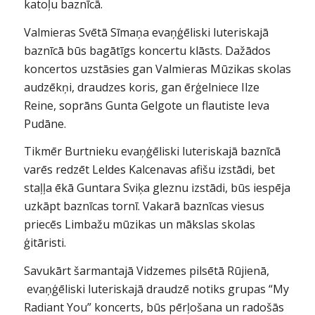
katoļu baznīcā.
Valmieras Svētā Sīmaņa evaņģēliski luteriskajā
baznīcā būs bagātīgs koncertu klāsts. Dažādos
koncertos uzstāsies gan Valmieras Mūzikas skolas
audzēkņi, draudzes koris, gan ērģelniece Ilze
Reine, soprāns Gunta Gelgote un flautiste Ieva
Pudāne.
Tikmēr Burtnieku evaņģēliski luteriskajā baznīcā
varēs redzēt Leldes Kalcenavas afišu izstādi, bet
staļļa ēkā Guntara Sviķa gleznu izstādi, būs iespēja
uzkāpt baznīcas tornī. Vakarā baznīcas viesus
priecēs Limbažu mūzikas un mākslas skolas
ģitāristi.
Savukārt šarmantajā Vidzemes pilsētā Rūjienā,
evaņģēliski luteriskajā draudzē notiks grupas “My
Radiant You” koncerts, būs pērļošana un radošās