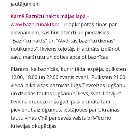
jautājumiem.
Kartē
Baznīcu nakts mājas lapā
–
www.baznicunakts.lv
– ir apkopotas ziņas par
dievnamiem, kas būs atvērti un piedalīsies
“Baznīcu nakts” un “Atvērtās baznīcu dienas”
notikumos”. Ikviens ceļotājs ir aicināts izplānot
savu maršrutu un doties apceļot baznīcas
Plānots, ka baznīcās, kur ir tāda iespēja, pulksten
12.00, 18.00 un 22.00 zvanīs zvani. Pulksten 21.00
vienā laikā visās baznīcās lūgs Tēvreizes lūgšanu
un dziedās tautas lūgšanu “Dievs, svētī Latviju!”.
Ikviena draudze ir šogad īpaši aicināta tam
pievienot aizlūgumus, iestājoties par Ukrainas
tautu viņas cīņā par savas valsts brīvību no
Krievijas okupācijas.