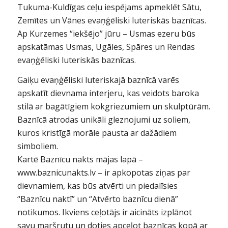
Tukuma-Kuldīgas ceļu iespējams apmeklēt Sātu,
Zemītes un Vānes evaņģēliski luteriskās baznīcas.
Ap Kurzemes “iekšējo” jūru – Usmas ezeru būs
apskatāmas Usmas, Ugāles, Spāres un Rendas
evaņģēliski luteriskās baznīcas.
Gaiķu evaņģēliski luteriskajā baznīcā varēs
apskatīt dievnama interjeru, kas veidots baroka
stilā ar bagātīgiem kokgriezumiem un skulptūrām.
Baznīcā atrodas unikāli gleznojumi uz soliem,
kuros kristīgā morāle pausta ar dažādiem
simboliem.
Kartē Baznīcu nakts mājas lapā –
www.baznicunakts.lv – ir apkopotas ziņas par
dievnamiem, kas būs atvērti un piedalīsies
“Baznīcu naktī” un “Atvērto baznīcu dienā”
notikumos. Ikviens ceļotājs ir aicināts izplānot
savu maršrutu un doties apceļot baznīcas kopā ar