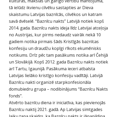
kultūras, mākslas un garīgo vērtību mantojumā,
tā ielūdz ikvienu cilvēku sastapties ar Dieva
skaistumu Latvijas baznīcās, cilvēkos un katram
savā dvēselē. “Baznīcu nakts” Latvijā notiek kopš
2014. gada. Baznīcu nakts ideja līdz Latvijai atceļoja
no Austrijas, kur pirms nedaudz vairāk nekā 10
gadiem notika pirmais šāds Kristīgās baznīcas
konfesiju un draudžu kopīgi rīkots ekumēnisks
notikums. Drīz pēc tam pasākums notika arī Čehijā
un Slovākijā. Kopš 2012. gada Baznīcu nakts notiek
arī Tartu, Igaunijā. Pasākuma ieceri atbalsta
Latvijas lielāko kristīgo konfesiju vadītāji. Latvijā
Baznīcu nakti organizē starpkonfesionāla
domubiedru grupa – nodibinājums “Baznīcu Nakts
fonds”.
Atvērto baznīcu diena ir iniciatīva, kas pievienojās
Baznīcu naktij 2021. gadā. Ap Latvijas simtgades
laiku tapa skaidrs, ka Baznīcu nakts ir jāpapildina