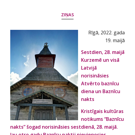
ZIŅAS
Rīgā, 2022. gada
19. maijā
Sestdien, 28. maijā
Kurzemē un visā
Latvijā
norisināsies
Atvērto baznīcu
diena un Baznīcu
nakts
Kristīgais kultūras
notikums “Baznīcu
nakts” šogad norisināsies sestdienā, 28. maijā.
Jau otro gadu Baznīcu naktij pievienosies