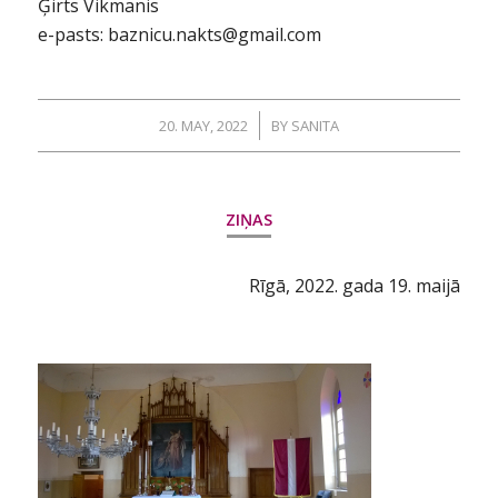
Ģirts Vikmanis
e-pasts: baznicu.nakts@gmail.com
/
20. MAY, 2022
BY
SANITA
ZIŅAS
Rīgā, 2022. gada 19. maijā