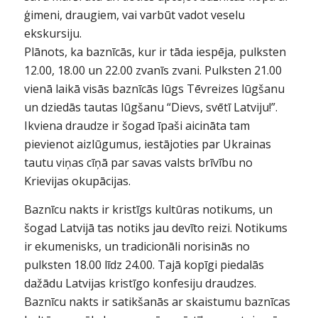
ģimeni, draugiem, vai varbūt vadot veselu
ekskursiju.
Plānots, ka baznīcās, kur ir tāda iespēja, pulksten
12.00, 18.00 un 22.00 zvanīs zvani. Pulksten 21.00
vienā laikā visās baznīcās lūgs Tēvreizes lūgšanu
un dziedās tautas lūgšanu “Dievs, svētī Latviju!”.
Ikviena draudze ir šogad īpaši aicināta tam
pievienot aizlūgumus, iestājoties par Ukrainas
tautu viņas cīņā par savas valsts brīvību no
Krievijas okupācijas.
Baznīcu nakts ir kristīgs kultūras notikums, un
šogad Latvijā tas notiks jau devīto reizi. Notikums
ir ekumenisks, un tradicionāli norisinās no
pulksten 18.00 līdz 24.00. Tajā kopīgi piedalās
dažādu Latvijas kristīgo konfesiju draudzes.
Baznīcu nakts ir satikšanās ar skaistumu baznīcas