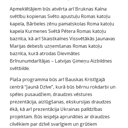
Apmeklētājiem būs atvērta arī Bruknas Kalna
svētību kopienas Svēto apustuļu Romas katoļu
kapela, Bārbeles zēnu pamatskolas Roma katoļu
kapela Kurmenes Svētā Pētera Romas katoļu
baznīca, kā arī Skaistkalnes Vissvētākās Jaunavas
Marijas debesīs uzņemšanas Romas katoļu
baznīca, kurā atrodas Dievmātes
Brīnunumdarītājas – Latvijas Ģimeņu Aizbildnes
svētbilde.
Plaša programma būs arī Bauskas Kristīgajā
centrā “Jaunā Dzīve”, kurā būs bērnu rokdarbi un
spēles pusaudžiem, draudzes vēstures
prezentācija, aizlūgšanas, ekskursijas draudzes
ēkā, kā arī prezentācija Ukrainas palīdzības
projektam. Būs iespēja aprunāties ar draudzes
cilvēkiem par dzīvē svarīgiem un grūtiem