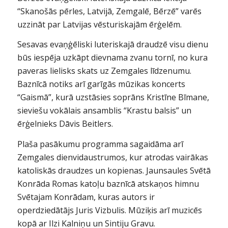
“Skanošās pērles, Latvijā, Zemgalē, Bērzē” varēs
uzzināt par Latvijas vēsturiskajām ērģelēm.
Sesavas evaņģēliski luteriskajā draudzē visu dienu
būs iespēja uzkāpt dievnama zvanu tornī, no kura
paveras lielisks skats uz Zemgales līdzenumu.
Baznīcā notiks arī garīgās mūzikas koncerts
“Gaismā”, kurā uzstāsies soprāns Kristīne Bīmane,
sieviešu vokālais ansamblis “Krastu balsis” un
ērģelnieks Dāvis Beitlers.
Plaša pasākumu programma sagaidāma arī
Zemgales dienvidaustrumos, kur atrodas vairākas
katoliskās draudzes un kopienas. Jaunsaules Svētā
Konrāda Romas katoļu baznīcā atskaņos himnu
Svētajam Konrādam, kuras autors ir
operdziedātājs Juris Vizbulis. Mūziķis arī muzicēs
kopā ar Ilzi Kalniņu un Sintiju Gravu.