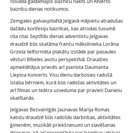
novadā gaidāmajos Baznīcu nakts un Atvērto
baznīcu dienas notikumos.
Zemgales galvaspilsētā Jelgavā mājvietu atradušas
dažādu konfesiju baznīcas, kas atrodas tuvumā
cita citai. Septītās dienas adventistu Jelgavas
draudzē būs skatāma franču mākslinieka Lorāna
Grizela lielformāta plakātu izstāde par pasaules
vēsturi Bībeles avotu perspektīvā. Draudzes
apmeklētājus priecēs arī pianista Daumanta
Liepiņa koncerts. Visu dienu darbosies radošā
istaba bērniem, kurā būs radošas aktivitātes un
arī filmas un teātra uzveduma par pravieti Danielu
skatīšanās.
Jelgavas Bezvainīgās Jaunavas Marija Romas
katoļu draudzē būs radošās darbnīcas, aktivitātes
ģimenēm, muzikāli priekšnesumi un slavēšanas
dziesmas, kā arī prezentācija par baznīcas vēsturi.