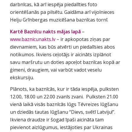
darbnīcas, kā arī iespēja piedalīties foto
orientēšanās pa pilsētu. Gaidāma arī vijolnieces
Helju Grīnbergas muzicēšana baznīcas tornī.
Kartē
Baznīcu nakts mājas lapā
–
www.baznicunakts.lv
– ir apkopotas ziņas par
dievnamiem, kas būs atvērti un piedalīsies abos
notikumos. Ikviens ceļotājs ir aicināts izplānot
savu maršrutu un doties apceļot baznīcas kopā ar
ģimeni, draugiem, vai varbūt vadot veselu
ekskursiju.
Plānots, ka baznīcās, kur ir tāda iespēja, pulksten
12.00, 18.00 un 22.00 zvanīs zvani. Pulksten 21.00
vienā laikā visās baznīcās lūgs Tēvreizes lūgšanu
un dziedās tautas lūgšanu “Dievs, svētī Latviju!”.
Ikviena draudze ir šogad īpaši aicināta tam
pievienot aizlūgumus, iestājoties par Ukrainas