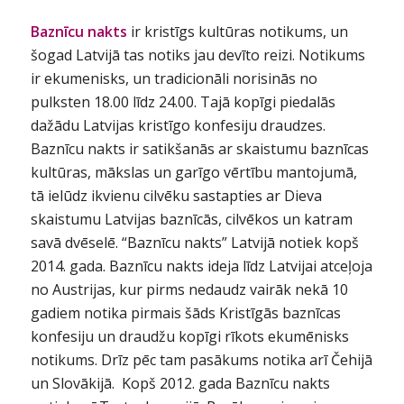
Baznīcu nakts
ir kristīgs kultūras notikums, un
šogad Latvijā tas notiks jau devīto reizi. Notikums
ir ekumenisks, un tradicionāli norisinās no
pulksten 18.00 līdz 24.00. Tajā kopīgi piedalās
dažādu Latvijas kristīgo konfesiju draudzes.
Baznīcu nakts ir satikšanās ar skaistumu baznīcas
kultūras, mākslas un garīgo vērtību mantojumā,
tā ielūdz ikvienu cilvēku sastapties ar Dieva
skaistumu Latvijas baznīcās, cilvēkos un katram
savā dvēselē. “Baznīcu nakts” Latvijā notiek kopš
2014. gada. Baznīcu nakts ideja līdz Latvijai atceļoja
no Austrijas, kur pirms nedaudz vairāk nekā 10
gadiem notika pirmais šāds Kristīgās baznīcas
konfesiju un draudžu kopīgi rīkots ekumēnisks
notikums. Drīz pēc tam pasākums notika arī Čehijā
un Slovākijā. Kopš 2012. gada Baznīcu nakts