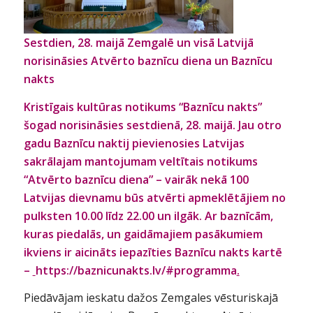
Sestdien, 28. maijā Zemgalē un visā Latvijā
norisināsies
Atvērto baznīcu diena un Baznīcu
nakts
Kristīgais kultūras notikums “Baznīcu nakts”
šogad norisināsies sestdienā, 28. maijā. Jau otro
gadu Baznīcu naktij pievienosies Latvijas
sakrālajam mantojumam veltītais notikums
“Atvērto baznīcu diena” – vairāk nekā 100
Latvijas dievnamu būs atvērti apmeklētājiem no
pulksten 10.00 līdz 22.00 un ilgāk. Ar baznīcām,
kuras piedalās, un gaidāmajiem pasākumiem
ikviens ir aicināts iepazīties Baznīcu nakts kartē
–
https://baznicunakts.lv/#programma
.
Piedāvājam ieskatu dažos Zemgales vēsturiskajā