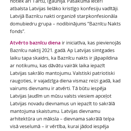
notiek arī Tartu, Igaunijā. Pasākuma ieceri
atbalsta Latvijas lielāko kristīgo konfesiju vadītāji.
Latvijā Baznīcu nakti organizē starpkonfesionāla
domubiedru grupa – nodibinājums “Baznīcu Nakts
fonds”.
Atvērto baznīcu diena
ir iniciatīva, kas pievienojās
Baznīcu naktij 2021. gadā. Ap Latvijas simtgades
laiku tapa skaidrs, ka Baznīcu nakts ir jāpapildina
ar notikumu, kas dāvātu vairāk laika iepazīt
Latvijas sakrālo mantojumu. Valstiski patriotiski
raugoties, ir vajadzīga diena vismaz reizi gadā, kad
vairums dievnamu ir atvērti. Tā būtu iespēja
Latvijas ļaudīm un mūsu valsts viesiem apceļot
Latvijas novadu dievnamus un iepazīt to sakrālā
mantojuma skaistumu. Latvijas dievnamu
arhitektūra un māksla – dievnama sakrālā telpa
visā veselumā – ir vērtība, kurai jādod iespēja