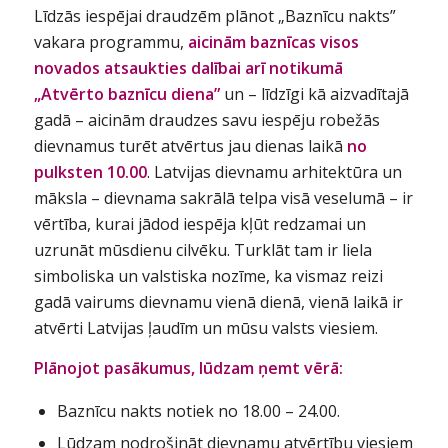
Līdzās iespējai draudzēm plānot „Baznīcu nakts”
vakara programmu,
aicinām baznīcas visos
novados atsaukties dalībai arī notikumā
„Atvērto baznīcu diena”
un – līdzīgi kā aizvadītajā
gadā – aicinām draudzes savu iespēju robežās
dievnamus turēt atvērtus jau dienas laikā
no
pulksten 10.00
. Latvijas dievnamu arhitektūra un
māksla – dievnama sakrālā telpa visā veselumā – ir
vērtība, kurai jādod iespēja kļūt redzamai un
uzrunāt mūsdienu cilvēku. Turklāt tam ir liela
simboliska un valstiska nozīme, ka vismaz reizi
gadā vairums dievnamu vienā dienā, vienā laikā ir
atvērti Latvijas ļaudīm un mūsu valsts viesiem.
Plānojot pasākumus, lūdzam ņemt vērā:
Baznīcu nakts notiek no 18.00 – 24.00.
Lūdzam nodrošināt dievnamu atvērtību viesiem