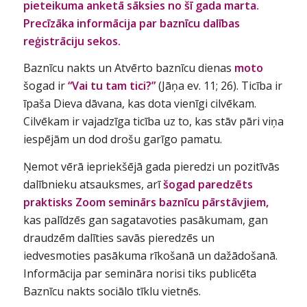
pieteikuma anketā sāksies no šī gada marta.
Precīzāka informācija par baznīcu dalības
reģistrāciju sekos.
Baznīcu nakts un Atvērto baznīcu dienas
moto
šogad ir
“Vai tu tam tici?”
(Jāņa ev. 11; 26).
Ticība ir
īpaša Dieva dāvana, kas dota vienīgi cilvēkam.
Cilvēkam ir vajadzīga ticība uz to, kas stāv pāri viņa
iespējām un dod drošu garīgo pamatu.
Ņemot vērā iepriekšējā gada pieredzi un pozitīvās
dalībnieku atsauksmes, arī
šogad paredzēts
praktisks
Zoom
seminārs baznīcu pārstāvjiem,
kas palīdzēs gan sagatavoties pasākumam, gan
draudzēm dalīties savās pieredzēs un
iedvesmoties pasākuma rīkošanā un dažādošanā.
Informācija par semināra norisi tiks publicēta
Baznīcu nakts sociālo tīklu vietnēs.