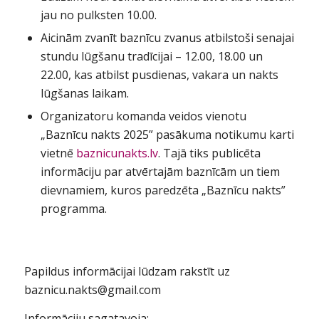
jau no pulksten 10.00.
Aicinām zvanīt baznīcu zvanus atbilstoši senajai
stundu lūgšanu tradīcijai – 12.00, 18.00 un
22.00, kas atbilst pusdienas, vakara un nakts
lūgšanas laikam.
Organizatoru komanda veidos vienotu
„Baznīcu nakts 2025” pasākuma notikumu karti
vietnē
baznicunakts.lv
. Tajā tiks publicēta
informāciju par atvērtajām baznīcām un tiem
dievnamiem, kuros paredzēta „Baznīcu nakts”
programma.
Papildus informācijai lūdzam rakstīt uz
baznicu.nakts@gmail.com
Informāciju sagatavoja: