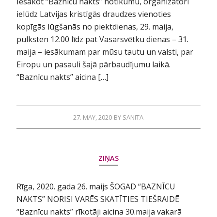
Iesākot “Baznīcu nakts” notikumu, organizatori
ielūdz Latvijas kristīgās draudzes vienoties
kopīgās lūgšanās no piektdienas, 29. maija,
pulksten 12.00 līdz pat Vasarsvētku dienas – 31.
maija – iesākumam par mūsu tautu un valsti, par
Eiropu un pasauli šajā pārbaudījumu laikā.
“Baznīcu nakts” aicina […]
27. MAY, 2020
BY
SANITA
ZIŅAS
Rīga, 2020. gada 26. maijs ŠOGAD “BAZNĪCU
NAKTS” NORISI VARĒS SKATĪTIES TIEŠRAIDĒ
“Baznīcu nakts” rīkotāji aicina 30.maija vakarā