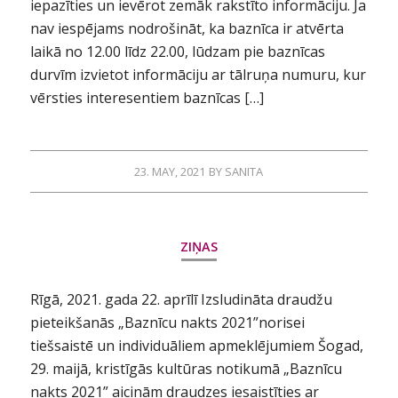
iepazīties un ievērot zemāk rakstīto informāciju. Ja
nav iespējams nodrošināt, ka baznīca ir atvērta
laikā no 12.00 līdz 22.00, lūdzam pie baznīcas
durvīm izvietot informāciju ar tālruņa numuru, kur
vērsties interesentiem baznīcas […]
23. MAY, 2021
BY
SANITA
ZIŅAS
Rīgā, 2021. gada 22. aprīlī Izsludināta draudžu
pieteikšanās „Baznīcu nakts 2021”norisei
tiešsaistē un individuāliem apmeklējumiem Šogad,
29. maijā, kristīgās kultūras notikumā „Baznīcu
nakts 2021” aicinām draudzes iesaistīties ar