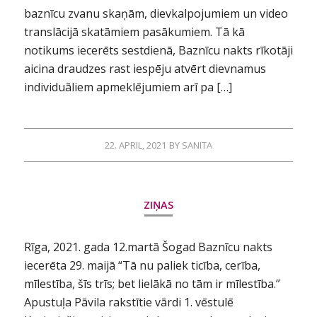
baznīcu zvanu skaņām, dievkalpojumiem un video
translācijā skatāmiem pasākumiem. Tā kā
notikums iecerēts sestdienā, Baznīcu nakts rīkotāji
aicina draudzes rast iespēju atvērt dievnamus
individuāliem apmeklējumiem arī pa […]
22. APRIL, 2021
BY
SANITA
ZIŅAS
Rīga, 2021. gada 12.martā Šogad Baznīcu nakts
iecerēta 29. maijā “Tā nu paliek ticība, cerība,
mīlestība, šīs trīs; bet lielākā no tām ir mīlestība.”
Apustuļa Pāvila rakstītie vārdi 1. vēstulē