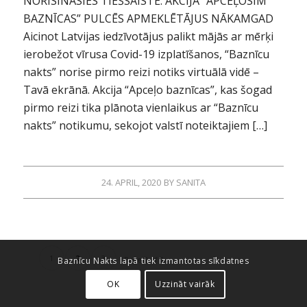
NORISINĀSIES TIEŠSAISTĒ. AKCIJA “APCEĻOSIM
BAZNĪCAS” PULCĒS APMEKLĒTĀJUS NĀKAMGAD
Aicinot Latvijas iedzīvotājus palikt mājās ar mērķi
ierobežot vīrusa Covid-19 izplatīšanos, “Baznīcu
nakts” norise pirmo reizi notiks virtuālā vidē –
Tavā ekrānā. Akcija “Apceļo baznīcas”, kas šogad
pirmo reizi tika plānota vienlaikus ar “Baznīcu
nakts” notikumu, sekojot valstī noteiktajiem […]
24. APRIL, 2020
BY
SANITA
1
2
3
Page 2 of 3
Baznīcu Nakts lapā tiek izmantotas sīkdatnes
OK
Uzzināt vairāk