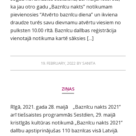
ka jau otro gadu „Baznīcu nakts” notikumam
pievienosies “Atvērto baznīcu diena” un ikviena
draudze turēs savu dievnamu atvērtu viesiem no
pulksten 10.00 rītā. Baznīcu dalības reģistrācija
vienotajā notikuma kartē sāksies […]
19. FEBRUARY, 2022
BY
SANITA
ZIŅAS
Rīgā, 2021. gada 28. maijā „Baznīcu nakts 2021”
arī tiešsaistes programmās Sestdien, 29. maijā
kristīgās kultūras notikumā „Baznīcu nakts 2021”
dalību apstiprinājušas 110 baznīcas visā Latvijā.