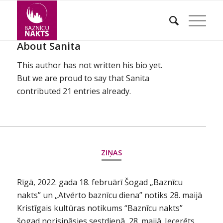
About
Sanita
This author has not written his bio yet.
But we are proud to say that
Sanita
contributed 21 entries already.
ZIŅAS
Rīgā, 2022. gada 18. februārī Šogad „Baznīcu
nakts” un „Atvērto baznīcu diena” notiks 28. maijā
Kristīgais kultūras notikums “Baznīcu nakts”
šogad norisināsies sestdienā, 28. maijā. Iecerēts,