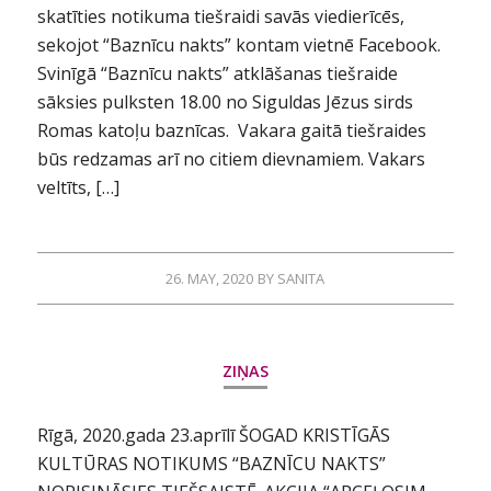
skatīties notikuma tiešraidi savās viedierīcēs,
sekojot “Baznīcu nakts” kontam vietnē Facebook.
Svinīgā “Baznīcu nakts” atklāšanas tiešraide
sāksies pulksten 18.00 no Siguldas Jēzus sirds
Romas katoļu baznīcas. Vakara gaitā tiešraides
būs redzamas arī no citiem dievnamiem. Vakars
veltīts, […]
26. MAY, 2020
BY
SANITA
ZIŅAS
Rīgā, 2020.gada 23.aprīlī ŠOGAD KRISTĪGĀS
KULTŪRAS NOTIKUMS “BAZNĪCU NAKTS”