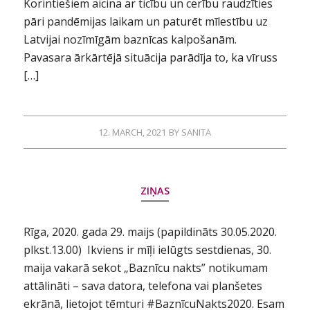
Korintiešiem aicina ar ticību un cerību raudzīties
pāri pandēmijas laikam un paturēt mīlestību uz
Latvijai nozīmīgām baznīcas kalpošanām.
Pavasara ārkārtējā situācija parādīja to, ka vīruss
[…]
12. MARCH, 2021
BY
SANITA
ZIŅAS
Rīga, 2020. gada 29. maijs (papildināts 30.05.2020.
plkst.13.00) Ikviens ir mīļi ielūgts sestdienas, 30.
maija vakarā sekot „Baznīcu nakts” notikumam
attālināti – sava datora, telefona vai planšetes
ekrānā, lietojot tēmturi #BaznīcuNakts2020. Esam